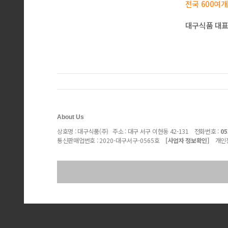
전국 600여
대구식품 대표
About Us
상호명 : 대구식품(주) 주소 : 대구 서구 이현동 42-131 전화번호 :
05
통신판매업번호 :
2020-대구서구-0565호
[사업자 정보확인]
개인정