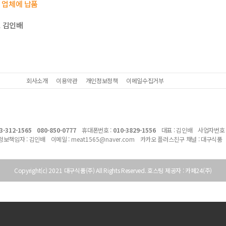
개 업체에 납품
 김인배
회사소개
이용약관
개인정보정책
이메일수집거부
3-312-1565
080-850-0777
휴대폰번호 :
010-3829-1556
대표 : 김인배 사업자번호 
보책임자 : 김인배 이메일 :
meat1565@naver.com
카카오 플러스친구 채널 : 대구식품
Copyright(c)
2021
대구식품(주) All Rights Reserved. 호스팅 제공자 : 카페24(주)