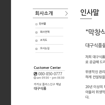
인사말
회사소개
인사말
"막창식
회사연혁
조직도
대구식품을
오시는길
저희 대구식품
로 공급해 드
Customer Center
위생적인 관리
080-850-0777
하게 컨설팅을
am 09:00 ~ pm 06:00
카카오 플러스친구 채널
20년 이상의
대구식품
아울러 위생적
다.