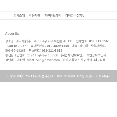
회사소개
이용약관
개인정보정책
이메일수집거부
About Us
상호명 : 대구식품(주) 주소 : 대구 서구 이현동 42-131 전화번호 :
053-312-1565
080-850-0777
휴대폰번호 :
010-3829-1556
대표 : 김인배 사업자번호 :
503-86-19263
팩스번호 :
053-311-3612
통신판매업번호 :
2020-대구서구-0565호
[사업자 정보확인]
개인정보책임자 :
김인배 이메일 :
meat1565@naver.com
카카오 플러스친구 채널 : 대구식품
Copyright(c)
2021
대구식품(주) All Rights Reserved. 호스팅 제공자 : 카페24(주)