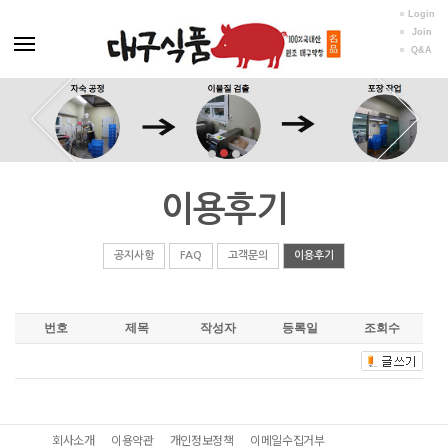
Login
Join
Q&A
이용후기
공지사항
FAQ
고객문의
이용후기
번호
제목
작성자
등록일
조회수
회사소개
이용약관
개인정보정책
이메일수집거부