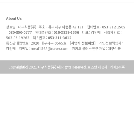
About Us
상호명 : 대구식품(주) 주소 : 대구 서구 이현동 42-131 전화번호 :
053-312-1565
080-850-0777
휴대폰번호 :
010-3829-1556
대표 : 김인배 사업자번호 :
503-86-19263
팩스번호 :
053-311-3612
통신판매업번호 :
2020-대구서구-0565호
[사업자 정보확인]
개인정보책임자 :
김인배 이메일 :
meat1565@naver.com
카카오 플러스친구 채널 : 대구식품
Copyright(c)
2021
대구식품(주) All Rights Reserved. 호스팅 제공자 : 카페24(주)